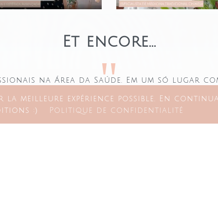
Et encore...
ssionais na Área da Saúde. Em um só lugar com 
apia Familiar,Estética e Massoterapia,Terapias 
 la meilleure expérience possible. En continua
tions :)
Politique de confidentialité
Érica Cagali