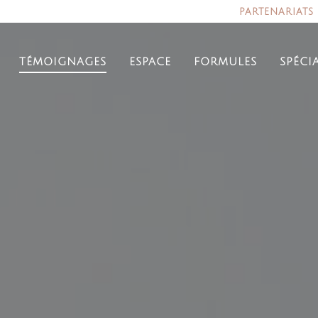
partenariats
témoignages
espace
formules
spéci