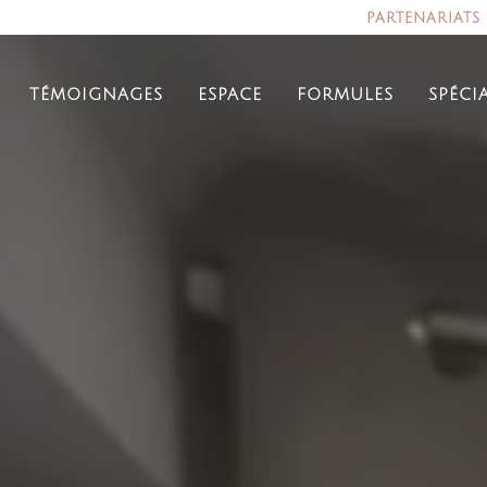
partenariats
témoignages
espace
formules
spéci