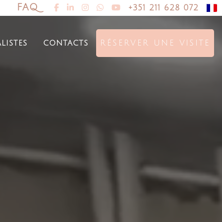
FAQ
+351 211 628 072
alistes
contacts
RÉSERVER UNE VISITE