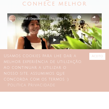
CONHECE MELHOR
Usamos cookies para lhe dar a
Aceito
melhor experiência de utilização.
Ao continuar a utilizar o
nosso site, assumimos que
concorda com os termos :)
Politica Privacidade
parcerias
FAQ
+351 211 628 072