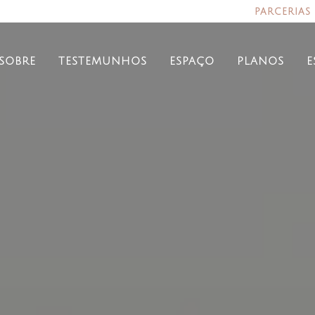
parcerias
sobre
testemunhos
espaço
planos
e