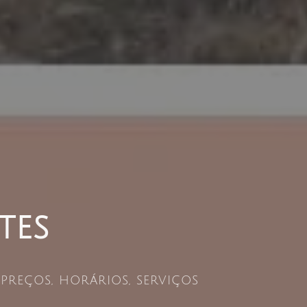
tes
reços, horários, serviços