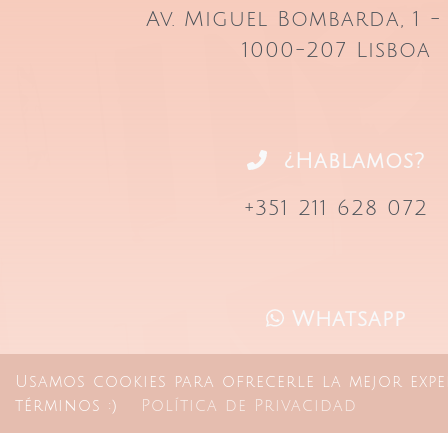
Av. Miguel Bombarda, 1 - 
1000-207 Lisboa
¿Hablamos?
+351 211 628 072
Whatsapp
+351 910 187 357
Usamos cookies para ofrecerle la mejor expe
términos :)
Política de Privacidad