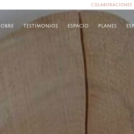
colaboraciones
sobre
testimonios
espacio
planes
es