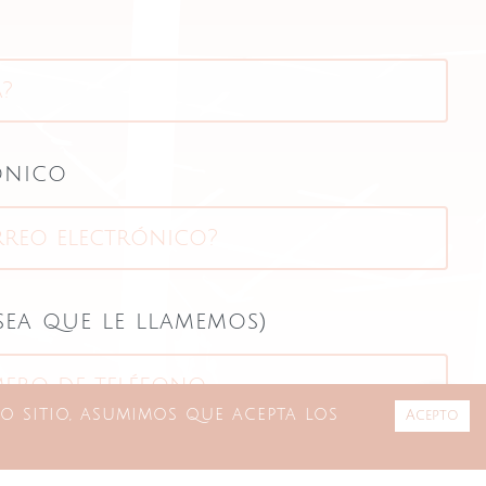
ónico
sea que le llamemos)
o sitio, asumimos que acepta los
Acepto