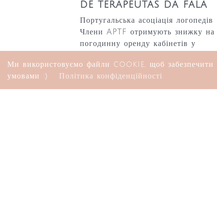
de terapeutas da fala
Португальська асоціація логопедів
Члени APTF отримують знижку на
погодинну оренду кабінетів у
коворкінгу терапевтів EMMIM®
Ми використовуємо файли cookie, щоб забезпечити н
умовами :)
Політика конфіденційності