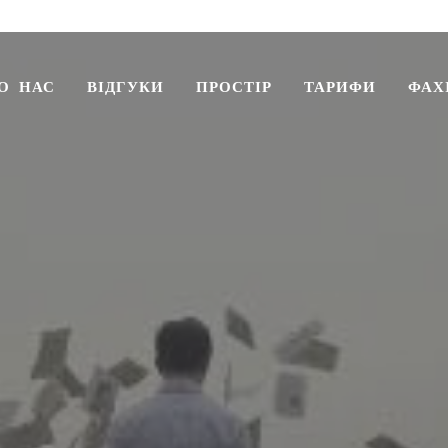
партнерства
о нас
відгуки
простір
тарифи
фах