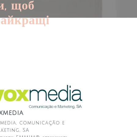
и, щоб
найкращі
xmedia
media, comunicação e
keting, SA