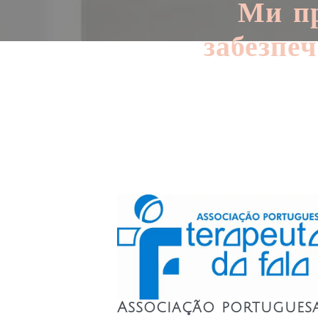
Ми пр
забезпе
Associação portugues