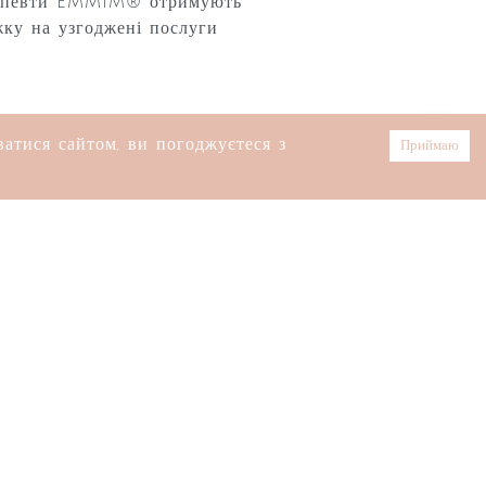
апевти EMMIM® отримують
ку на узгоджені послуги
тися сайтом, ви погоджуєтеся з
Приймаю