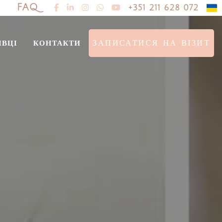
FAQ
+351 211 628 072
івці
контакти
ЗАПИСАТИСЯ НА ВІЗИТ