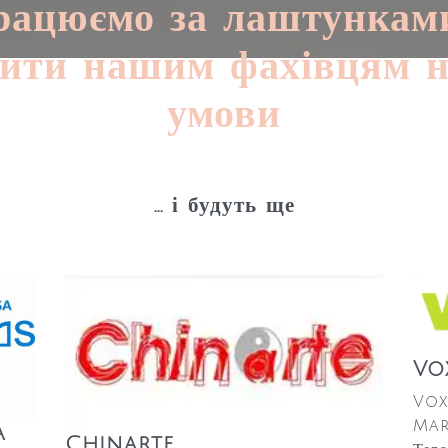
ацюємо за лаштункам
чити нашим фахівцям 
умови
... і будуть ще
Vo
Vox
Mar
a
Chinarte