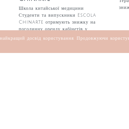
Тер
зниж
Школа китайської медицини
Студенти та випускники Escola
Chinarte отримують знижку на
погодинну оренду кабінетів у
коворкінгу терапевтів EMMIM®
айкращий досвід користування. Продовжуючи користува
Mygon
Онлайн-платформа бронювання та
акцій
Терапевти EMMIM® отримують
знижку на комісію, що сплачується
MYGON