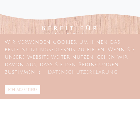
Bereit für
Ihren
Wir verwenden Cookies, um Ihnen das
eigenen
beste Nutzungserlebnis zu bieten. Wenn Sie
Praxisraum
unsere Website weiter nutzen, gehen wir
im Zentrum
davon aus, dass Sie den Bedingungen
von
LISBOA
zustimmen :)
Datenschutzerklärung
ohne ein
Vermögen
investieren
Ich akzeptiere
zu müssen?
partnerschaften
FAQ
+351 211 628 072
Lernen Sie EMMIM
und unser Team
kennen und
erfahren Sie, wie